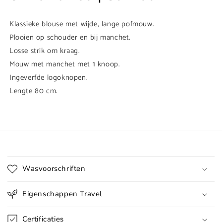
Klassieke blouse met wijde, lange pofmouw.
Plooien op schouder en bij manchet.
Losse strik om kraag.
Mouw met manchet met 1 knoop.
Ingeverfde logoknopen.
Lengte 80 cm.
I
n
Wasvoorschriften
k
l
Eigenschappen Travel
a
p
Certificaties