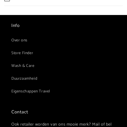
b
a
r
e
Info
c
o
Over ons
n
Store Finder
t
e
Wash & Care
n
t
Duurzaamheid
Eigenschappen Travel
Contact
Ook retailer worden van ons mooie merk? Mail of bel