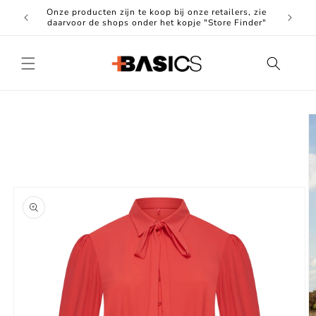
Meteen
Onze producten zijn te koop bij onze retailers, zie
naar de
Hoogwa
daarvoor de shops onder het kopje "Store Finder"
content
Ga direct naar
productinformatie