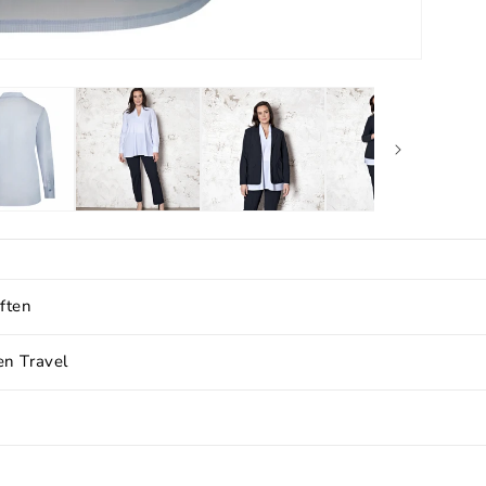
ften
n Travel