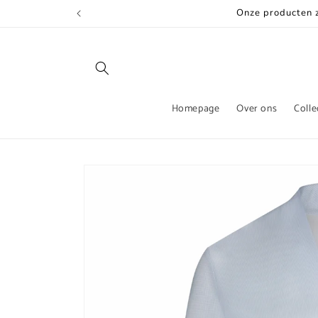
Meteen
Onze producten zi
naar de
content
Homepage
Over ons
Colle
Ga direct naar
productinformatie