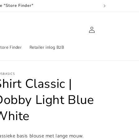
je "Store Finder"
Inloggen
tore Finder
Retailer inlog B2B
USBASICS
hirt Classic |
Dobby Light Blue
White
assieke basis blouse met lange mouw.