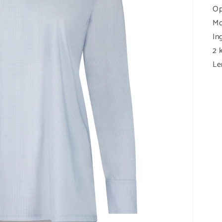
Op
Mo
In
2 
Le