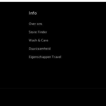
b
a
Info
r
e
Over ons
c
Store Finder
o
Wash & Care
n
Duurzaamheid
t
Eigenschappen Travel
e
n
t