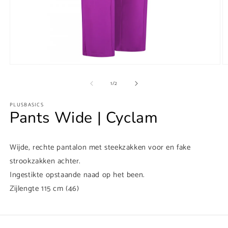
Media
M
1
2
van
openen
o
1
/
2
in
in
modaal
m
PLUSBASICS
Pants Wide | Cyclam
Wijde, rechte pantalon met steekzakken voor en fake
strookzakken achter.
Ingestikte opstaande naad op het been.
Zijlengte 115 cm (46)