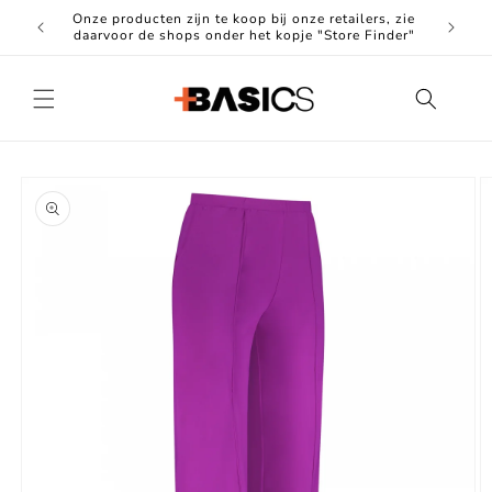
Meteen
Onze producten zijn te koop bij onze retailers, zie
naar de
Hoogwa
daarvoor de shops onder het kopje "Store Finder"
content
Ga direct naar
productinformatie