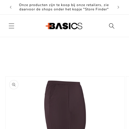
Meteen
Onze producten zijn te koop bij onze retailers, zie
naar de
Hoogwa
daarvoor de shops onder het kopje "Store Finder"
content
Ga direct naar
productinformatie