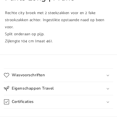
Rechte city broek met 2 steekzakken voor en 2 fake
strookzakken achter. Ingestikte opstaande naad op been
voor.
Split onderaan op pijp.
Zijlengte 104 cm (maat 46).
I
n
Wasvoorschriften
k
l
Eigenschappen Travel
a
p
Certificaties
b
a