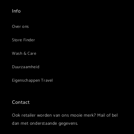
r
e
Info
c
o
Over ons
n
Store Finder
t
e
Wash & Care
n
t
Duurzaamheid
Eigenschappen Travel
Contact
Ook retailer worden van ons mooie merk? Mail of bel
dan met onderstaande gegevens.