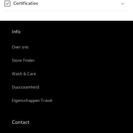
p
Certificaties
b
a
r
e
Info
c
o
Over ons
n
Store Finder
t
e
Wash & Care
n
t
Duurzaamheid
Eigenschappen Travel
Contact