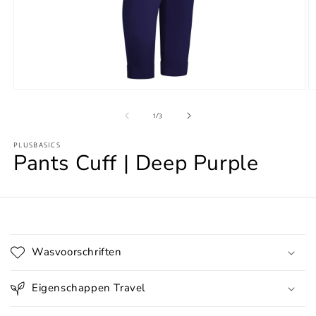
Media
M
1
2
van
openen
o
1
/
3
in
in
modaal
m
PLUSBASICS
Pants Cuff | Deep Purple
I
n
Wasvoorschriften
k
l
Eigenschappen Travel
a