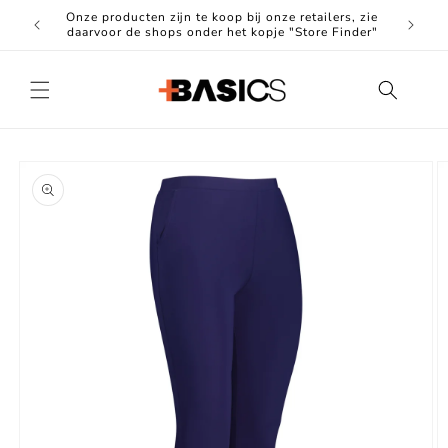
Meteen
Onze producten zijn te koop bij onze retailers, zie
naar de
Hoogwa
daarvoor de shops onder het kopje "Store Finder"
content
Ga direct naar
productinformatie